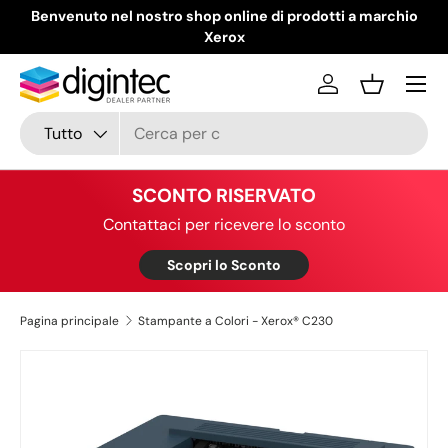
Benvenuto nel nostro shop online di prodotti a marchio
Passa ai contenuti
Xerox
Menu
Accedi
Cestino
Cerca
Tipo prodotto
Tutto
SCONTO RISERVATO
Contattaci per ricevere lo sconto
Scopri lo Sconto
Pagina principale
Stampante a Colori - Xerox® C230