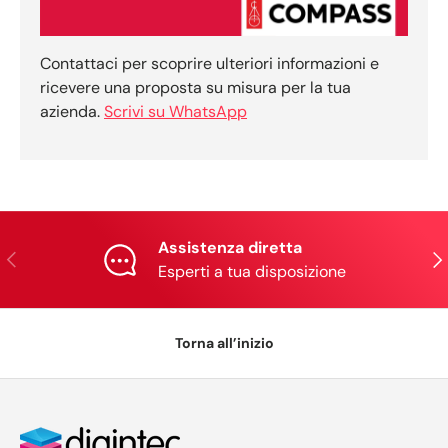
Contattaci per scoprire ulteriori informazioni e
ricevere una proposta su misura per la tua
azienda.
Scrivi su WhatsApp
Assistenza diretta
Indietro
Ava
Esperti a tua disposizione
Torna all’inizio