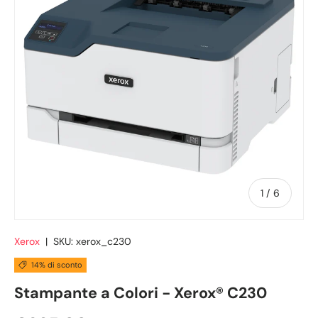
di
1
/
6
Xerox
|
SKU:
xerox_c230
14% di sconto
Stampante a Colori - Xerox® C230