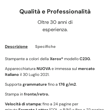
Qualità e Professionalità
Oltre 30 anni di
esperienza.
Descrizione
Specifiche
Stampante a colori della
Xerox®
modello
C230.
Apparecchiatura
NUOVA
e immessa sul
mercato
Italiano
il 30 Luglio 2021.
Supporta
grammature
fino a
176 g/m2
.
Stampa in
fronte/retro.
Velocità di stampa:
fino a 24 pagine per
minuto
Formato Letter
(COL. e B/N) e fino a 22 pagine