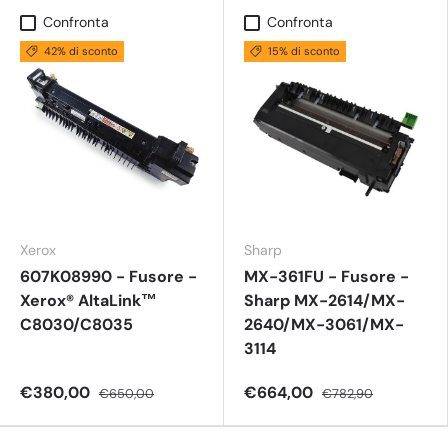
Confronta
Confronta
42% di sconto
15% di sconto
Xerox
Sharp
607K08990 - Fusore -
MX-361FU - Fusore -
Xerox® AltaLink™
Sharp MX-2614/MX-
C8030/C8035
2640/MX-3061/MX-
3114
€380,00
€664,00
€650,00
€782,90