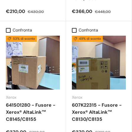
€210,00
€366,00
€430,00
€448,00
Confronta
Confronta
53% di sconto
49% di sconto
Xerox
Xerox
641S01280 - Fusore -
607K22315 - Fusore -
Xerox® AltaLink™
Xerox® AltaLink™
C8145/C8155
C8130/C8135