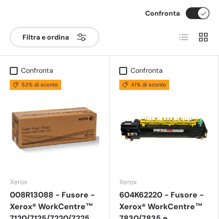
Confronta
Elenco
Grigli
Filtra e ordina
Confronta
Confronta
53% di sconto
41% di sconto
Xerox
Xerox
008R13088 - Fusore -
604K62220 - Fusore -
Xerox® WorkCentre™
Xerox® WorkCentre™
7120/7125/7220/7225
7830/7835 e