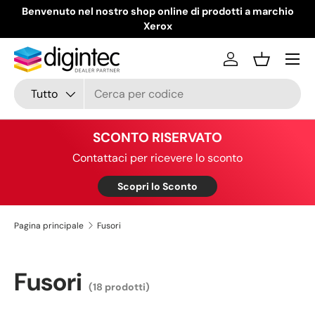
Benvenuto nel nostro shop online di prodotti a marchio
Passa ai contenuti
Xerox
Menu
Accedi
Cestino
Cerca
Tipo prodotto
Tutto
SCONTO RISERVATO
Contattaci per ricevere lo sconto
Scopri lo Sconto
Pagina principale
Fusori
Fusori
(18 prodotti)