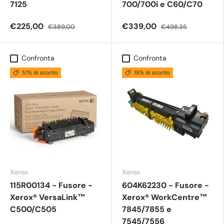
7125
700/700i e C60/C70
€225,00
€339,00
€389,00
€498,35
Confronta
Confronta
51% di sconto
18% di sconto
Xerox
Xerox
115R00134 - Fusore -
604K62230 - Fusore -
Xerox® VersaLink™
Xerox® WorkCentre™
C500/C505
7845/7855 e
7545/7556