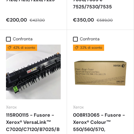
7525/7530/7535
€200,00
€350,00
€427,00
€589,00
Confronta
Confronta
42% di sconto
32% di sconto
Xerox
Xerox
115R00115 - Fusore -
008R13065 - Fusore -
Xerox® VersaLink™
Xerox® Colour™
C7020/C7120/B7025/B
550/560/570,