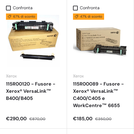
Confronta
Confronta
67% di sconto
47% di sconto
Xerox
Xerox
115R00120 - Fusore -
115R00089 - Fusore -
Xerox® VersaLink™
Xerox® VersaLink™
B400/B405
C400/C405 e
WorkCentre™ 6655
€290,00
€185,00
€870,00
€350,00