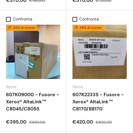
€370,00
€370,00
€780,00
€720,00
Confronta
Confronta
43% di sconto
49% di sconto
Xerox
Xerox
607K09000 - Fusore -
607K22335 - Fusore -
Xerox® AltaLink™
Xerox® AltaLink™
C8045/C8055
C8170/B8170
€395,00
€420,00
€690,00
€830,00