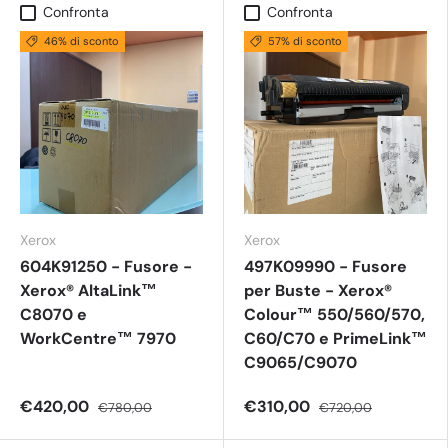
Confronta
Confronta
46% di sconto
57% di sconto
Xerox
Xerox
604K91250 - Fusore -
497K09990 - Fusore
Xerox® AltaLink™
per Buste - Xerox®
C8070 e
Colour™ 550/560/570,
WorkCentre™ 7970
C60/C70 e PrimeLink™
C9065/C9070
€420,00
€310,00
€780,00
€720,00