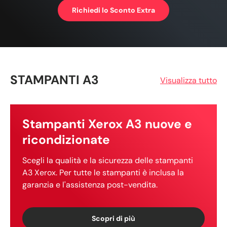
Richiedi lo Sconto Extra
STAMPANTI A3
Visualizza tutto
Stampanti Xerox A3 nuove e
ricondizionate
Scegli la qualità e la sicurezza delle stampanti
A3 Xerox. Per tutte le stampanti è inclusa la
garanzia e l'assistenza post-vendita.
Scopri di più