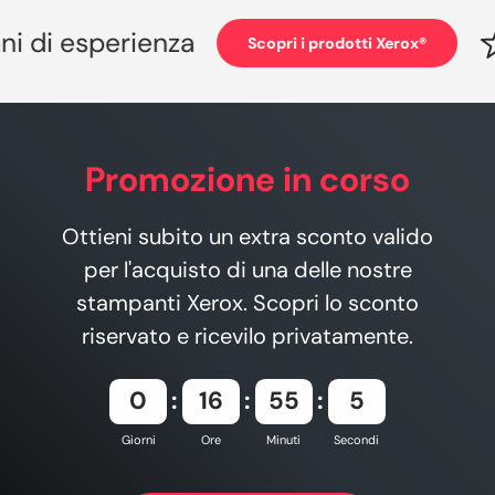
 di esperienza
Scopri i prodotti Xerox®
Promozione in corso
Ottieni subito un extra sconto valido
per l'acquisto di una delle nostre
stampanti Xerox. Scopri lo sconto
riservato e ricevilo privatamente.
0
16
55
4
Giorni
Ore
Minuti
Secondi