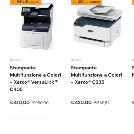
58% di sconto
26% di sconto
Xerox
Xerox
Stampante
Stampante
Multifunzione a Colori
Multifunzione a Colori
- Xerox® VersaLink™
- Xerox® C235
C405
€410,00
€420,00
€980,00
€569,52