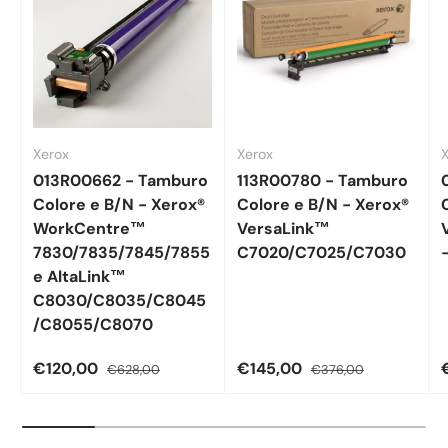
Xerox
Xerox
013R00662 - Tamburo
113R00780 - Tamburo
Colore e B/N - Xerox®
Colore e B/N - Xerox®
WorkCentre™
VersaLink™
7830/7835/7845/7855
C7020/C7025/C7030
e AltaLink™
C8030/C8035/C8045
/C8055/C8070
€120,00
€145,00
€628,00
€376,00