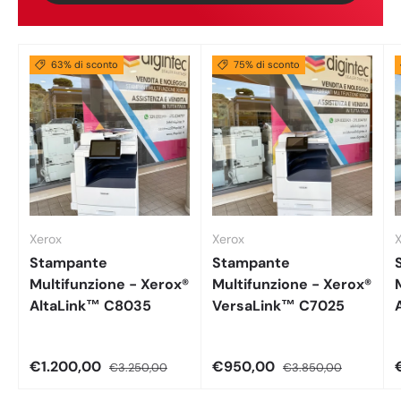
63% di sconto
75% di sconto
Xerox
Xerox
Stampante
Stampante
Multifunzione - Xerox®
Multifunzione - Xerox®
AltaLink™ C8035
VersaLink™ C7025
€1.200,00
€950,00
€3.250,00
€3.850,00