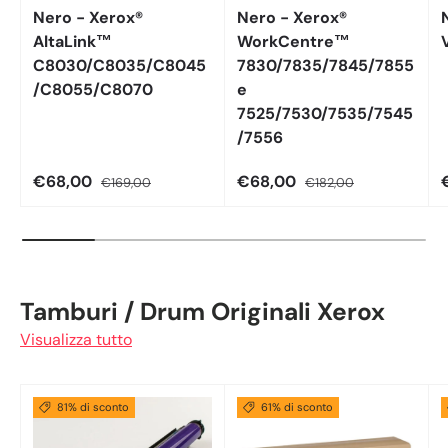
Nero - Xerox®
Nero - Xerox®
AltaLink™
WorkCentre™
C8030/C8035/C8045
7830/7835/7845/7855
/C8055/C8070
e
7525/7530/7535/7545
/7556
€68,00
€68,00
€169,00
€182,00
Tamburi / Drum Originali Xerox
Visualizza tutto
81% di sconto
61% di sconto