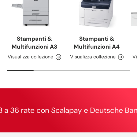
Stampanti &
Stampanti &
Multifunzioni A3
Multifunzioni A4
Visualizza collezione
Visualizza collezione
Vi
a da 3 a 36 rate con Scalapay e Deutsc