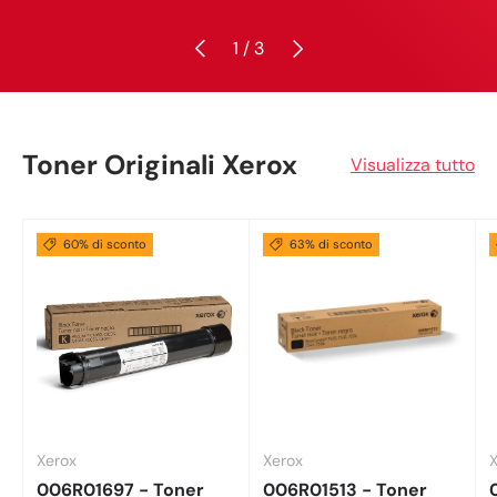
Indietro
Avanti
di
1
/
3
Toner Originali Xerox
Visualizza tutto
60% di sconto
63% di sconto
Xerox
Xerox
006R01697 - Toner
006R01513 - Toner