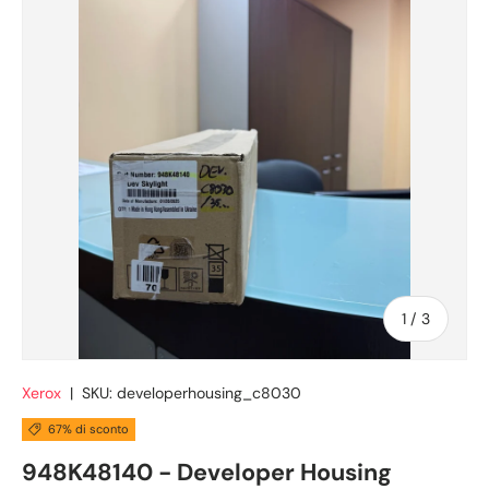
di
1
/
3
Xerox
|
SKU:
developerhousing_c8030
67% di sconto
948K48140 - Developer Housing