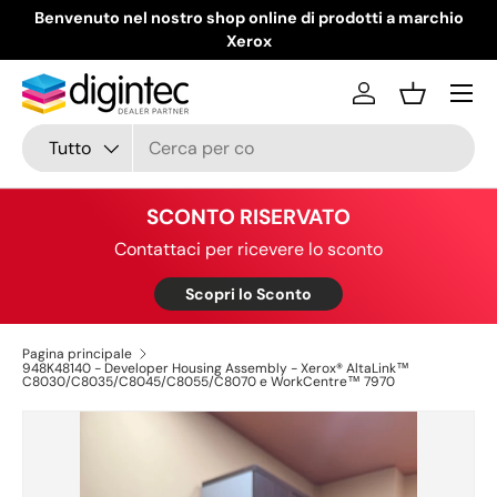
Benvenuto nel nostro shop online di prodotti a marchio
Passa ai contenuti
Xerox
Menu
Accedi
Cestino
Cerca
Tipo prodotto
Tutto
SCONTO RISERVATO
Contattaci per ricevere lo sconto
Scopri lo Sconto
Pagina principale
948K48140 - Developer Housing Assembly - Xerox® AltaLink™
C8030/C8035/C8045/C8055/C8070 e WorkCentre™ 7970