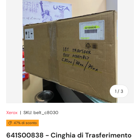
di
1
/
3
Xerox
|
SKU:
belt_c8030
47% di sconto
641S00838 - Cinghia di Trasferimento