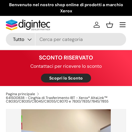
Benvenuto nel nostro shop online di prodotti a marchio
Passa ai contenuti
Xerox
Menu
Accedi
Cestino
Cerca
Tipo prodotto
Tutto
SCONTO RISERVATO
Contattaci per ricevere lo sconto
Scopri lo Sconto
Pagina principale
641S00838 - Cinghia di Trasferimento IBT - Xerox® AltaLink™
C8030/C8035/C8045/C8055/C8070 e 7830/7835/7845/7855