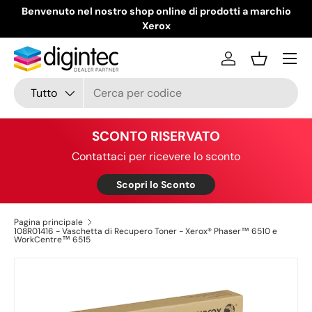
Benvenuto nel nostro shop online di prodotti a marchio
Passa ai contenuti
Xerox
Menu
Accedi
Cestino
Cerca
Tipo prodotto
Tutto
SCONTO RISERVATO
Contattaci per ricevere lo sconto
Scopri lo Sconto
Pagina principale
108R01416 - Vaschetta di Recupero Toner - Xerox® Phaser™ 6510 e
WorkCentre™ 6515