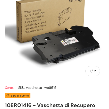
di
1
/
2
Xerox
|
SKU:
vaschetta_wc6515
33% di sconto
108R01416 - Vaschetta di Recupero