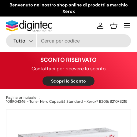
Benvenuto nel nostro shop online di prodotti a marchio
Passa ai contenuti
Xerox
Menu
Accedi
Cestino
Cerca
Tipo prodotto
Tutto
SCONTO RISERVATO
Contattaci per ricevere lo sconto
Scopri lo Sconto
Pagina principale
106R04346 - Toner Nero Capacità Standard - Xerox® B205/B210/B215