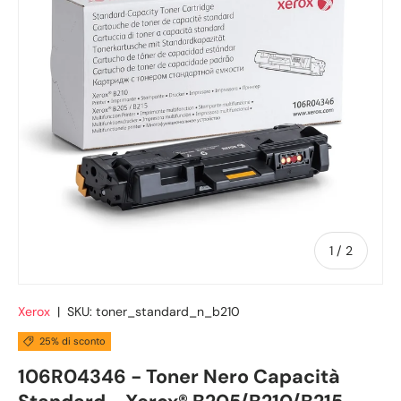
di
1
/
2
Xerox
|
SKU:
toner_standard_n_b210
25% di sconto
106R04346 - Toner Nero Capacità