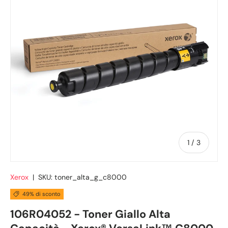
di
1
/
3
Xerox
|
SKU:
toner_alta_g_c8000
49% di sconto
106R04052 - Toner Giallo Alta