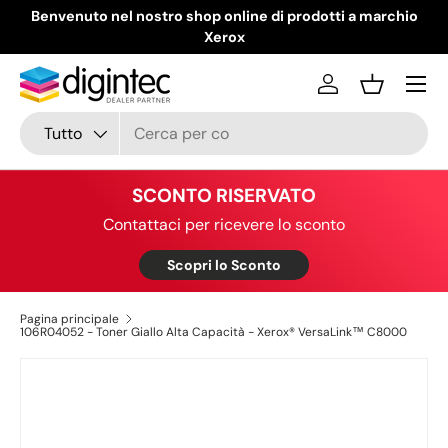
Benvenuto nel nostro shop online di prodotti a marchio
Passa ai contenuti
Xerox
Menu
Accedi
Cestino
Cerca
Tipo prodotto
Tutto
SCONTO RISERVATO
Contattaci per ricevere lo sconto
Scopri lo Sconto
Pagina principale
106R04052 - Toner Giallo Alta Capacità - Xerox® VersaLink™ C8000