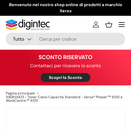
Benvenuto nel nostro shop online di prodotti a marchio
Passa ai contenuti
Xerox
Menu
Accedi
Cestino
Cerca
Tipo prodotto
Tutto
SCONTO RISERVATO
Contattaci per ricevere lo sconto
Scopri lo Sconto
Pagina principale
106R03473 - Toner Ciano Capacità Standard - Xerox® Phaser™ 6510 e
WorkCentre™ 6515