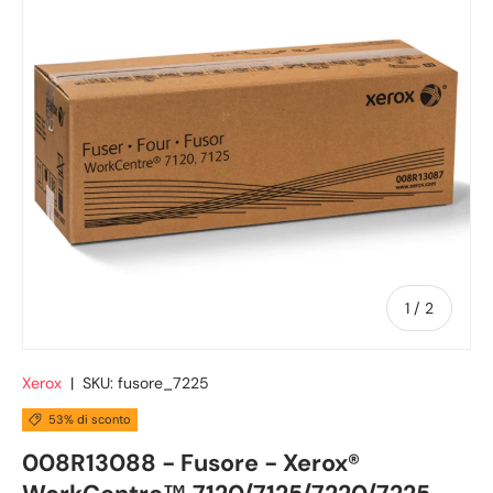
di
1
/
2
Xerox
|
SKU:
fusore_7225
53% di sconto
008R13088 - Fusore - Xerox®