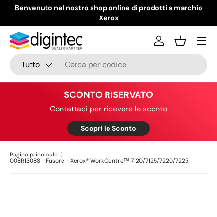
Benvenuto nel nostro shop online di prodotti a marchio
Passa ai contenuti
Xerox
Menu
Accedi
Cestino
Cerca
Tipo prodotto
Tutto
SCONTO RISERVATO
Contattaci per ricevere lo sconto
Scopri lo Sconto
Pagina principale
008R13088 - Fusore - Xerox® WorkCentre™ 7120/7125/7220/7225