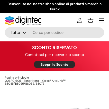
Benvenuto nel nostro shop online di prodotti a marchio
Passa ai contenuti
Xerox
Menu
Accedi
Cestino
Cerca
Tipo prodotto
Tutto
SCONTO RISERVATO
Contattaci per ricevere lo sconto
Scopri lo Sconto
Pagina principale
006R01605 - Toner Nero - Xerox® AltaLink™
B8045/B8055/B8065/B8075