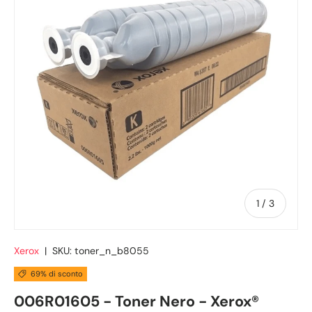
di
1
/
3
Xerox
|
SKU:
toner_n_b8055
69% di sconto
006R01605 - Toner Nero - Xerox®