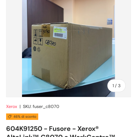
di
1
/
3
Xerox
|
SKU:
fuser_c8070
46% di sconto
604K91250 - Fusore - Xerox®