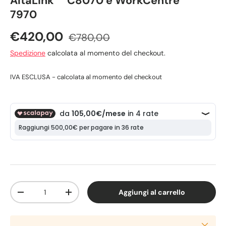
AltaLink™ C8070 e WorkCentre™
7970
€420,00
€780,00
Spedizione
calcolata al momento del checkout.
IVA ESCLUSA - calcolata al momento del checkout
Q.tà
Aggiungi al carrello
-
+
Chiudi