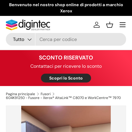
Benvenuto nel nostro shop online di prodotti a marchio
Passa ai contenuti
Xerox
Menu
Accedi
Cestino
Cerca
Tipo prodotto
Tutto
SCONTO RISERVATO
Contattaci per ricevere lo sconto
Scopri lo Sconto
Pagina principale
Fusori
604K91250 - Fusore - Xerox® AltaLink™ C8070 e WorkCentre™ 7970