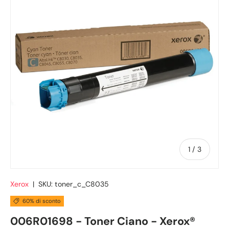
di
1
/
3
Xerox
|
SKU:
toner_c_C8035
60% di sconto
006R01698 - Toner Ciano - Xerox®