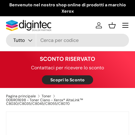
Benvenuto nel nostro shop online di prodotti a marchio
Passa ai contenuti
Xerox
Menu
Accedi
Cestino
Cerca
Tipo prodotto
Tutto
SCONTO RISERVATO
Contattaci per ricevere lo sconto
Scopri lo Sconto
Pagina principale
Toner
006R01698 - Toner Ciano - Xerox® AltaLink™
C8030/C8035/C8045/C8055/C8070