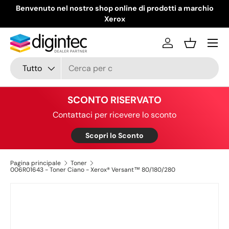
Benvenuto nel nostro shop online di prodotti a marchio
Passa ai contenuti
Xerox
Menu
Accedi
Cestino
Cerca
Tipo prodotto
Tutto
SCONTO RISERVATO
Contattaci per ricevere lo sconto
Scopri lo Sconto
Pagina principale
Toner
006R01643 - Toner Ciano - Xerox® Versant™ 80/180/280