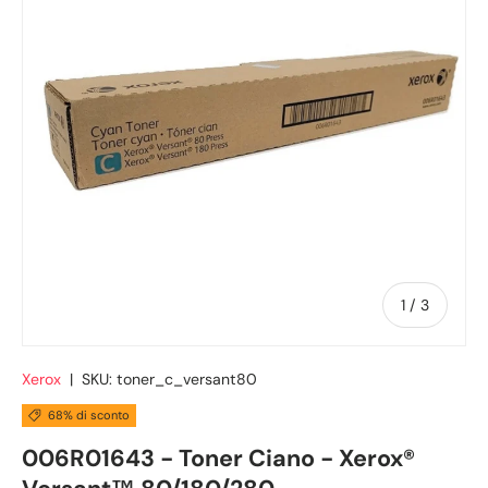
di
1
/
3
Xerox
|
SKU:
toner_c_versant80
68% di sconto
006R01643 - Toner Ciano - Xerox®