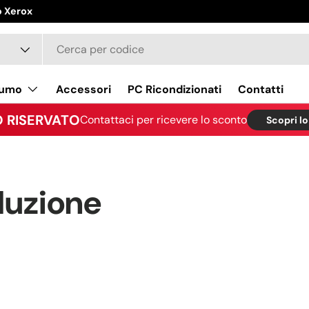
o Xerox
sumo
Accessori
PC Ricondizionati
Contatti
 RISERVATO
Contattaci per ricevere lo sconto
Scopri l
duzione