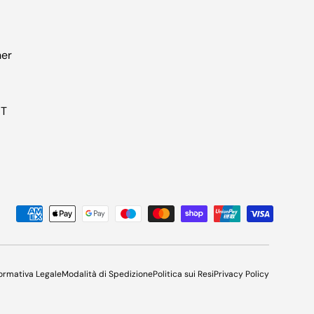
ner
BT
ati
formativa Legale
Modalità di Spedizione
Politica sui Resi
Privacy Policy