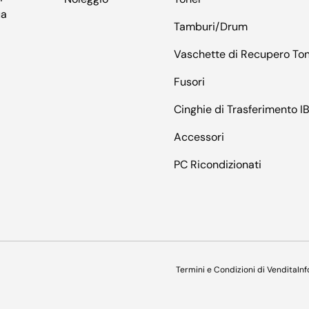
ua
Tamburi/Drum
Vaschette di Recupero To
Fusori
Cinghie di Trasferimento I
Accessori
PC Ricondizionati
Metodi di pagamento accett
Termini e Condizioni di Vendita
In